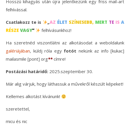
Hosszú kihagyás után újra jelentkezünk egy friss mail-art
felhívással.
Csatlakozz te is
„
AZ
ÉLET
SZÍNESEBB,
MERT
TE
IS
A
RÉSZE
VAGY
”
felhívásunkhoz!
Ha szeretnéd viszontlátni az alkotásodat a weboldalunk
galériájában
, küldj róla egy
fotót
nekünk az info [kukac]
mailasmile [pont] org
**
címre!
Postázási határidő:
2025.szeptember 30.
Már alig várjuk, hogy láthassuk a művekről készült képeket!
Kellemes alkotást kívánunk!
szeretettel,
micu és nic