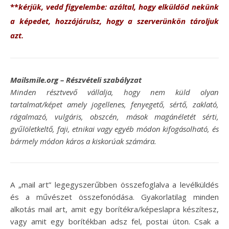
**
kérjük, vedd figyelembe: a
záltal, hogy elküldöd nekünk
a képedet, hozzájárulsz, hogy a szerverünkön tároljuk
azt.
Mailsmile.org – Részvételi szabályzat
Minden résztvevő vállalja, hogy nem küld olyan
tartalmat/képet amely jogellenes, fenyegető, sértő, zaklató,
rágalmazó, vulgáris, obszcén, mások magánéletét sérti,
gyűlöletkeltő, faji, etnikai vagy egyéb módon kifogásolható, és
bármely módon káros a kiskorúak számára.
A „mail art” legegyszerűbben összefoglalva a levélküldés
és a művészet összefonódása. Gyakorlatilag minden
alkotás mail art, amit egy borítékra/képeslapra készítesz,
vagy amit egy borítékban adsz fel, postai úton. Csak a